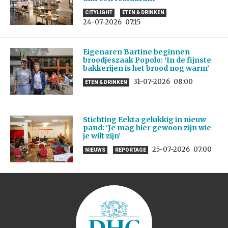
CITYLIGHT
ETEN & DRINKEN
24-07-2026
07:15
Eigenaren Bartine beginnen
broodjeszaak Popolo: ‘In de fijnste
bakkerijen is het brood nog warm’
31-07-2026
08:00
ETEN & DRINKEN
Stichting Eekta gelukkig in nieuw
pand: ‘Je mag hier gewoon zijn wie
je wilt zijn’
25-07-2026
07:00
NIEUWS
REPORTAGE