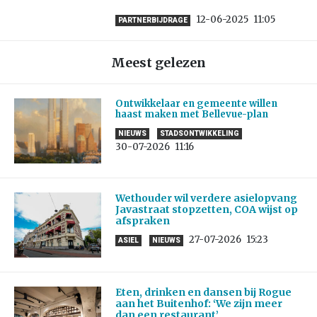
12-06-2025
11:05
PARTNERBIJDRAGE
Meest gelezen
Ontwikkelaar en gemeente willen
haast maken met Bellevue-plan
NIEUWS
STADSONTWIKKELING
30-07-2026
11:16
Wethouder wil verdere asielopvang
Javastraat stopzetten, COA wijst op
afspraken
27-07-2026
15:23
ASIEL
NIEUWS
Eten, drinken en dansen bij Rogue
aan het Buitenhof: ‘We zijn meer
dan een restaurant’