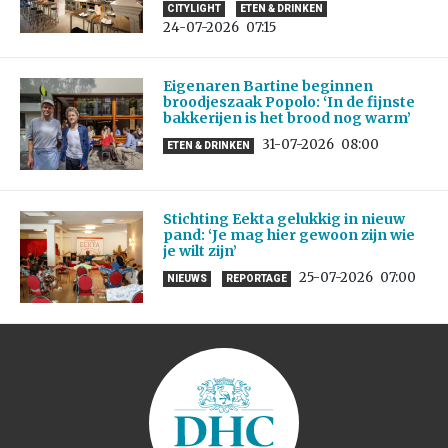
CITYLIGHT
ETEN & DRINKEN
24-07-2026
07:15
Eigenaren Bartine beginnen
broodjeszaak Popolo: ‘In de fijnste
bakkerijen is het brood nog warm’
31-07-2026
08:00
ETEN & DRINKEN
Stichting Eekta gelukkig in nieuw
pand: ‘Je mag hier gewoon zijn wie
je wilt zijn’
25-07-2026
07:00
NIEUWS
REPORTAGE