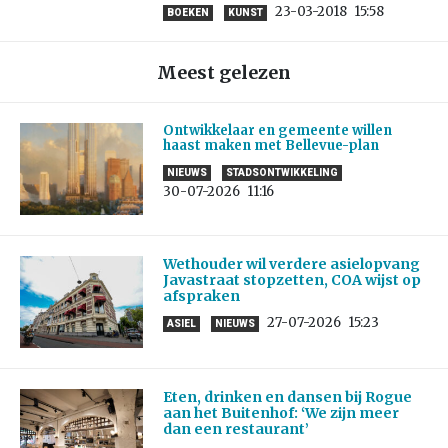
23-03-2018
15:58
BOEKEN
KUNST
Meest gelezen
Ontwikkelaar en gemeente willen
haast maken met Bellevue-plan
NIEUWS
STADSONTWIKKELING
30-07-2026
11:16
Wethouder wil verdere asielopvang
Javastraat stopzetten, COA wijst op
afspraken
27-07-2026
15:23
ASIEL
NIEUWS
Eten, drinken en dansen bij Rogue
aan het Buitenhof: ‘We zijn meer
dan een restaurant’