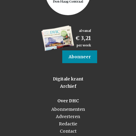
al vanaf
€ 3,21
per week
Abonneer
Digitale krant
Archief
Over DHC
Abonnementen
Adverteren
Redactie
Contact