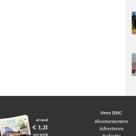
Over DHC
al vanaf
Abonnementen
€ 3,21
Adverteren
per week