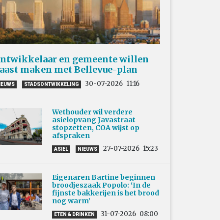
ntwikkelaar en gemeente willen
aast maken met Bellevue-plan
30-07-2026
11:16
IEUWS
STADSONTWIKKELING
Wethouder wil verdere
asielopvang Javastraat
stopzetten, COA wijst op
afspraken
27-07-2026
15:23
ASIEL
NIEUWS
Eigenaren Bartine beginnen
broodjeszaak Popolo: ‘In de
fijnste bakkerijen is het brood
nog warm’
31-07-2026
08:00
ETEN & DRINKEN