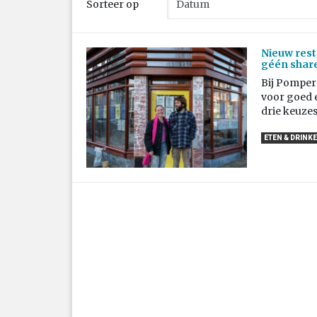
Sorteer op
Nieuw rest
géén share
Bij Pompern
voor goed é
drie keuzes
ETEN & DRINK