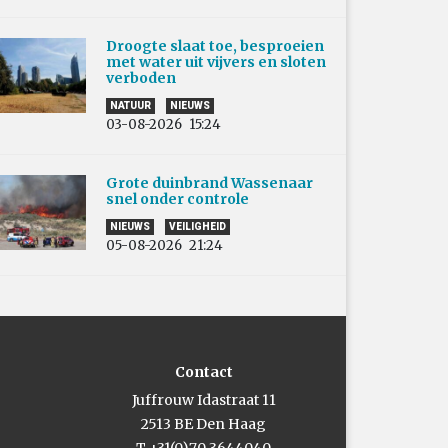
Droogte slaat toe, besproeien
met water uit vijvers en sloten
verboden
NATUUR
NIEUWS
03-08-2026
15:24
Grote duinbrand Wassenaar
snel onder controle
NIEUWS
VEILIGHEID
05-08-2026
21:24
Contact
Juffrouw Idastraat 11
2513 BE Den Haag