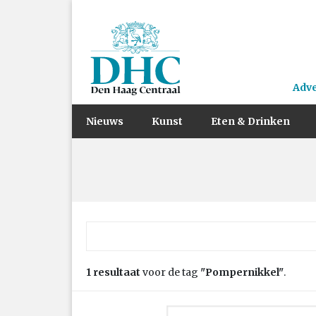
Adv
Nieuws
Kunst
Eten & Drinken
Zoek naar:
1 resultaat
voor de tag
"Pompernikkel"
.