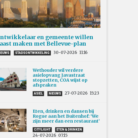
ntwikkelaar en gemeente willen
aast maken met Bellevue-plan
30-07-2026
11:16
IEUWS
STADSONTWIKKELING
Wethouder wil verdere
asielopvang Javastraat
stopzetten, COA wijst op
afspraken
27-07-2026
15:23
ASIEL
NIEUWS
Eten, drinken en dansen bij
Rogue aan het Buitenhof: ‘We
zijn meer dan een restaurant’
CITYLIGHT
ETEN & DRINKEN
24-07-2026
07:15