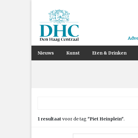
Adv
Nieuws
Kunst
Eten & Drinken
Zoek naar:
1 resultaat
voor de tag
"Piet Heinplein"
.