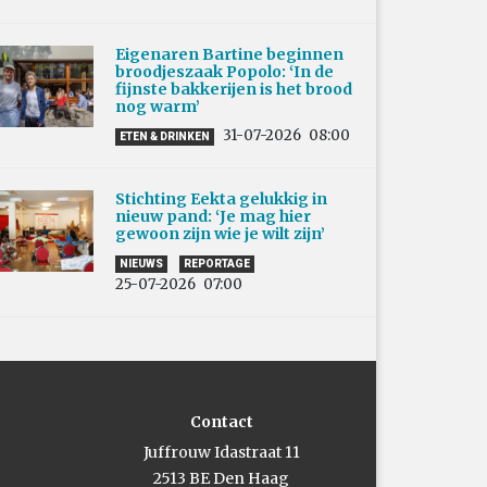
Eigenaren Bartine beginnen
broodjeszaak Popolo: ‘In de
fijnste bakkerijen is het brood
nog warm’
31-07-2026
08:00
ETEN & DRINKEN
Stichting Eekta gelukkig in
nieuw pand: ‘Je mag hier
gewoon zijn wie je wilt zijn’
NIEUWS
REPORTAGE
25-07-2026
07:00
Contact
Juffrouw Idastraat 11
2513 BE Den Haag