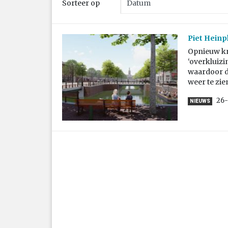
Sorteer op
Piet Heinp
Opnieuw kri
‘overkluiz
waardoor d
weer te zien
26
NIEUWS