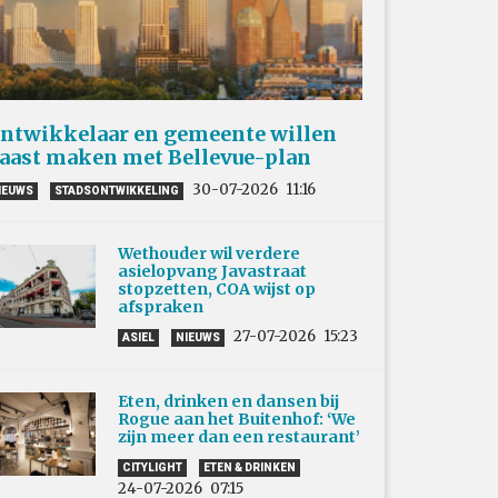
ntwikkelaar en gemeente willen
aast maken met Bellevue-plan
30-07-2026
11:16
IEUWS
STADSONTWIKKELING
Wethouder wil verdere
asielopvang Javastraat
stopzetten, COA wijst op
afspraken
27-07-2026
15:23
ASIEL
NIEUWS
Eten, drinken en dansen bij
Rogue aan het Buitenhof: ‘We
zijn meer dan een restaurant’
CITYLIGHT
ETEN & DRINKEN
24-07-2026
07:15