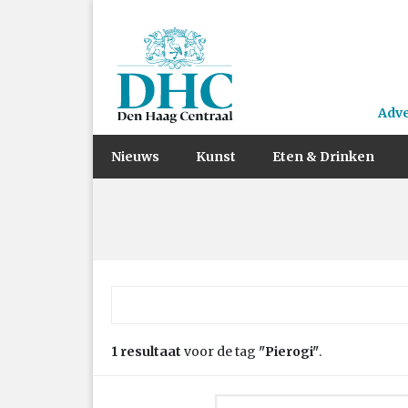
Adv
Nieuws
Kunst
Eten & Drinken
Zoek naar:
1 resultaat
voor de tag
"Pierogi"
.