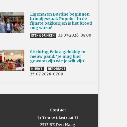
Eigenaren Bartine beginnen
broodjeszaak Popolo: ‘In de
fijnste bakkerijen is het brood
nog warm’
31-07-2026
08:00
ETEN & DRINKEN
Stichting Eekta gelukkig in
nieuw pand: ‘Je mag hier
gewoon zijn wie je wilt zijn’
NIEUWS
REPORTAGE
25-07-2026
07:00
Contact
Juffrouw Idastraat 11
2513 BE Den Haag