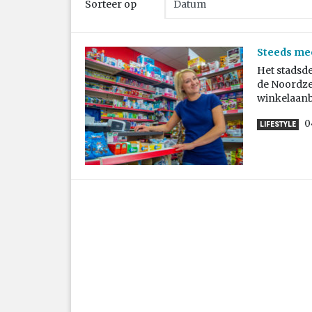
Sorteer op
Steeds mee
Het stadsde
de Noordze
winkelaanb
0
LIFESTYLE