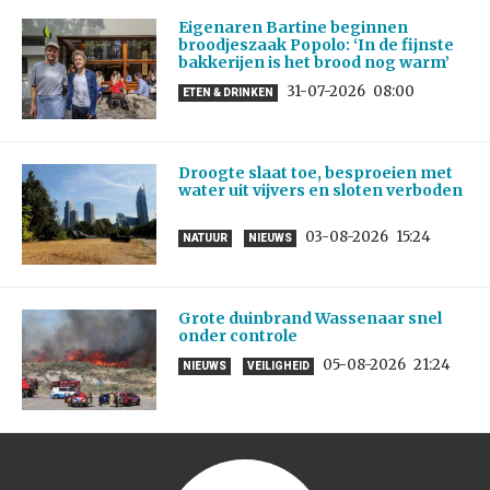
Eigenaren Bartine beginnen
broodjeszaak Popolo: ‘In de fijnste
bakkerijen is het brood nog warm’
31-07-2026
08:00
ETEN & DRINKEN
Droogte slaat toe, besproeien met
water uit vijvers en sloten verboden
03-08-2026
15:24
NATUUR
NIEUWS
Grote duinbrand Wassenaar snel
onder controle
05-08-2026
21:24
NIEUWS
VEILIGHEID