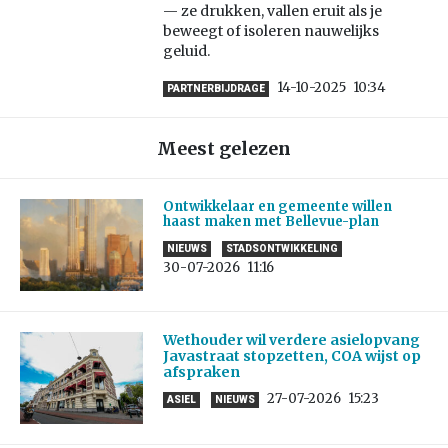
— ze drukken, vallen eruit als je
beweegt of isoleren nauwelijks
geluid.
14-10-2025
10:34
PARTNERBIJDRAGE
Meest gelezen
Ontwikkelaar en gemeente willen
haast maken met Bellevue-plan
NIEUWS
STADSONTWIKKELING
30-07-2026
11:16
Wethouder wil verdere asielopvang
Javastraat stopzetten, COA wijst op
afspraken
27-07-2026
15:23
ASIEL
NIEUWS