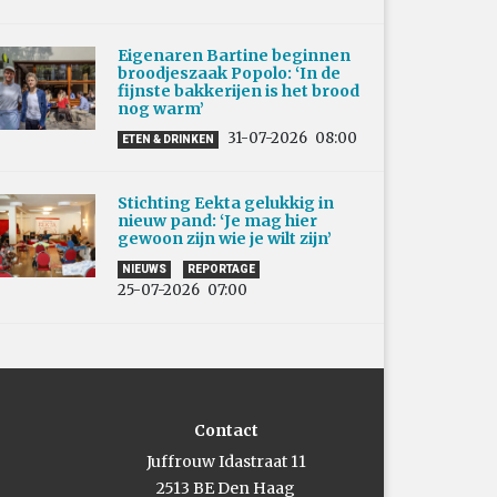
Eigenaren Bartine beginnen
broodjeszaak Popolo: ‘In de
fijnste bakkerijen is het brood
nog warm’
31-07-2026
08:00
ETEN & DRINKEN
Stichting Eekta gelukkig in
nieuw pand: ‘Je mag hier
gewoon zijn wie je wilt zijn’
NIEUWS
REPORTAGE
25-07-2026
07:00
Contact
Juffrouw Idastraat 11
2513 BE Den Haag