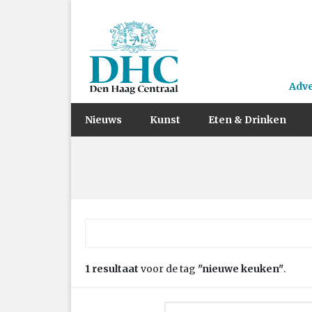
Adv
Nieuws
Kunst
Eten & Drinken
Zoek naar:
1 resultaat
voor de tag
"nieuwe keuken"
.