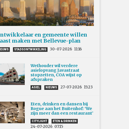
ntwikkelaar en gemeente willen
aast maken met Bellevue-plan
30-07-2026
11:16
IEUWS
STADSONTWIKKELING
Wethouder wil verdere
asielopvang Javastraat
stopzetten, COA wijst op
afspraken
27-07-2026
15:23
ASIEL
NIEUWS
Eten, drinken en dansen bij
Rogue aan het Buitenhof: ‘We
zijn meer dan een restaurant’
CITYLIGHT
ETEN & DRINKEN
24-07-2026
07:15