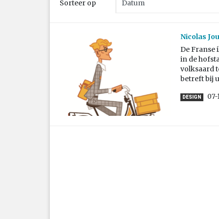
Sorteer op
Nicolas Jo
De Franse i
in de hofst
volksaard t
betreft bij 
07-
DESIGN