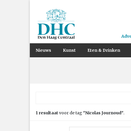
Adv
Nieuws
Kunst
Eten & Drinken
Zoek naar:
1 resultaat
voor de tag
"Nicolas Journoud"
.