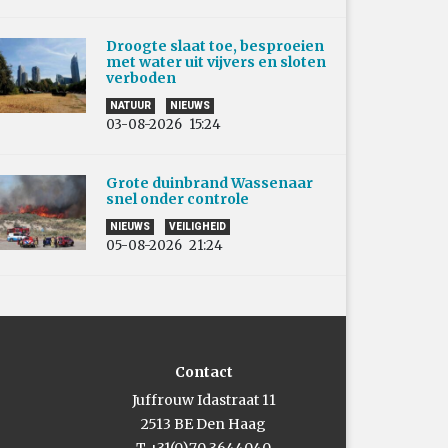
Droogte slaat toe, besproeien
met water uit vijvers en sloten
verboden
NATUUR
NIEUWS
03-08-2026
15:24
Grote duinbrand Wassenaar
snel onder controle
NIEUWS
VEILIGHEID
05-08-2026
21:24
Contact
Juffrouw Idastraat 11
2513 BE Den Haag