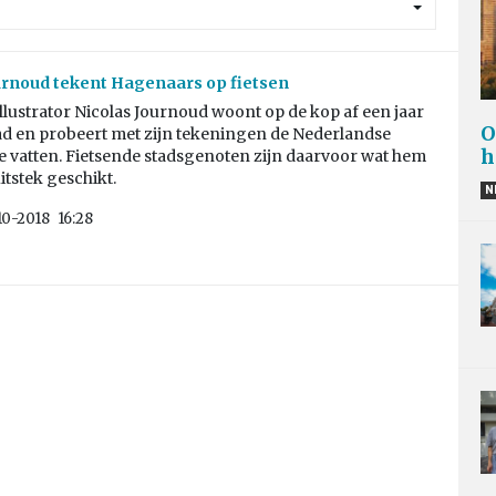
urnoud tekent Hagenaars op fietsen
llustrator Nicolas Journoud woont op de kop af een jaar
O
ad en probeert met zijn tekeningen de Nederlandse
h
e vatten. Fietsende stadsgenoten zijn daarvoor wat hem
uitstek geschikt.
N
10-2018
16:28