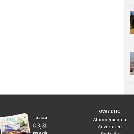
Over DHC
al vanaf
Abonnementen
€ 3,21
Adverteren
per week