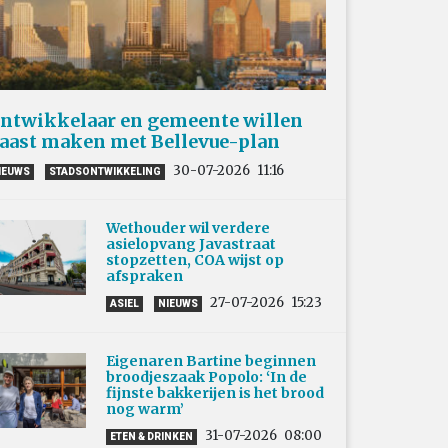
ntwikkelaar en gemeente willen
aast maken met Bellevue-plan
30-07-2026
11:16
IEUWS
STADSONTWIKKELING
Wethouder wil verdere
asielopvang Javastraat
stopzetten, COA wijst op
afspraken
27-07-2026
15:23
ASIEL
NIEUWS
Eigenaren Bartine beginnen
broodjeszaak Popolo: ‘In de
fijnste bakkerijen is het brood
nog warm’
31-07-2026
08:00
ETEN & DRINKEN