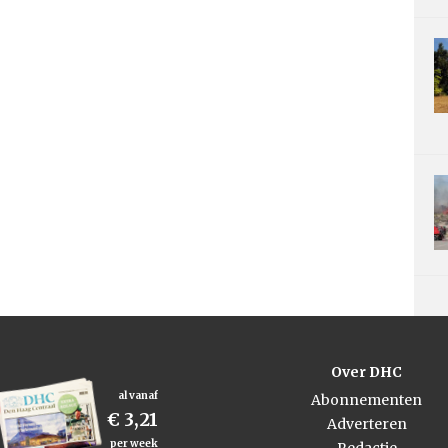
Over DHC
al vanaf
Abonnementen
€ 3,21
Adverteren
per week