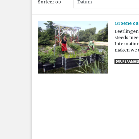
Sorteer op
Groene oas
Leerlingen
steeds meer
Internation
maken we d
DUURZAAMHEI