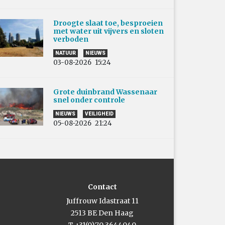
Droogte slaat toe, besproeien
met water uit vijvers en sloten
verboden
NATUUR
NIEUWS
03-08-2026
15:24
Grote duinbrand Wassenaar
snel onder controle
NIEUWS
VEILIGHEID
05-08-2026
21:24
Contact
Juffrouw Idastraat 11
2513 BE Den Haag