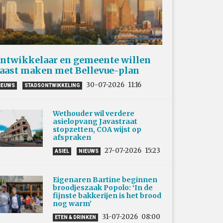
ntwikkelaar en gemeente willen
aast maken met Bellevue-plan
30-07-2026
11:16
IEUWS
STADSONTWIKKELING
Wethouder wil verdere
asielopvang Javastraat
stopzetten, COA wijst op
afspraken
27-07-2026
15:23
ASIEL
NIEUWS
Eigenaren Bartine beginnen
broodjeszaak Popolo: ‘In de
fijnste bakkerijen is het brood
nog warm’
31-07-2026
08:00
ETEN & DRINKEN