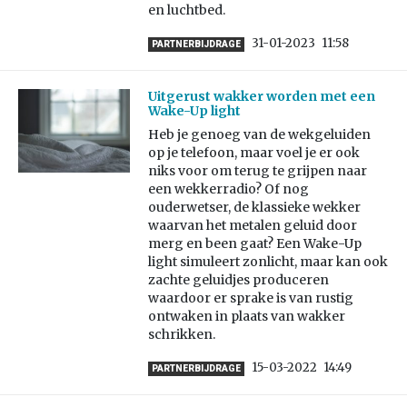
en luchtbed.
31-01-2023
11:58
PARTNERBIJDRAGE
Uitgerust wakker worden met een
Wake-Up light
Heb je genoeg van de wekgeluiden
op je telefoon, maar voel je er ook
niks voor om terug te grijpen naar
een wekkerradio? Of nog
ouderwetser, de klassieke wekker
waarvan het metalen geluid door
merg en been gaat? Een Wake-Up
light simuleert zonlicht, maar kan ook
zachte geluidjes produceren
waardoor er sprake is van rustig
ontwaken in plaats van wakker
schrikken.
15-03-2022
14:49
PARTNERBIJDRAGE