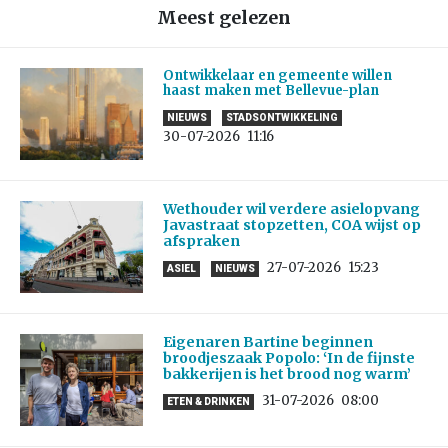
Meest gelezen
Ontwikkelaar en gemeente willen
haast maken met Bellevue-plan
NIEUWS
STADSONTWIKKELING
30-07-2026
11:16
Wethouder wil verdere asielopvang
Javastraat stopzetten, COA wijst op
afspraken
27-07-2026
15:23
ASIEL
NIEUWS
Eigenaren Bartine beginnen
broodjeszaak Popolo: ‘In de fijnste
bakkerijen is het brood nog warm’
31-07-2026
08:00
ETEN & DRINKEN