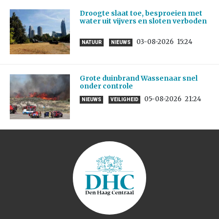
Droogte slaat toe, besproeien met
water uit vijvers en sloten verboden
03-08-2026
15:24
NATUUR
NIEUWS
Grote duinbrand Wassenaar snel
onder controle
05-08-2026
21:24
NIEUWS
VEILIGHEID