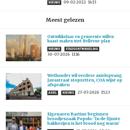
09-02-2022
14:13
NIEUWS
Meest gelezen
Ontwikkelaar en gemeente willen
haast maken met Bellevue-plan
NIEUWS
STADSONTWIKKELING
30-07-2026
11:16
Wethouder wil verdere asielopvang
Javastraat stopzetten, COA wijst op
afspraken
27-07-2026
15:23
ASIEL
NIEUWS
Eigenaren Bartine beginnen
broodjeszaak Popolo: ‘In de fijnste
bakkerijen is het brood nog warm’