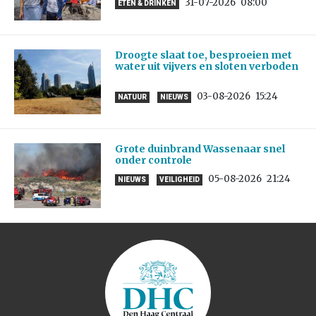
31-07-2026
08:00
ETEN & DRINKEN
Droogte slaat toe, besproeien met
water uit vijvers en sloten verboden
03-08-2026
15:24
NATUUR
NIEUWS
Grote duinbrand Wassenaar snel
onder controle
05-08-2026
21:24
NIEUWS
VEILIGHEID