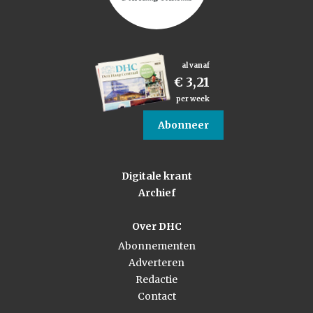
al vanaf
€ 3,21
per week
Abonneer
Digitale krant
Archief
Over DHC
Abonnementen
Adverteren
Redactie
Contact