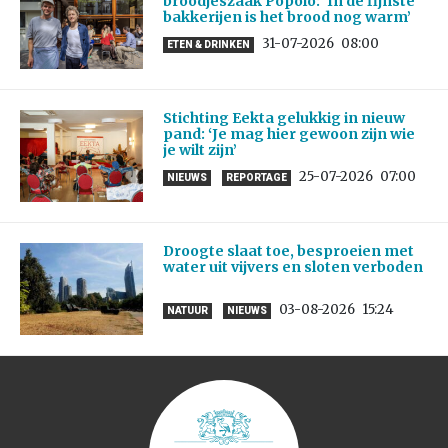
broodjeszaak Popolo: ‘In de fijnste
bakkerijen is het brood nog warm’
31-07-2026
08:00
ETEN & DRINKEN
Stichting Eekta gelukkig in nieuw
pand: ‘Je mag hier gewoon zijn wie
je wilt zijn’
25-07-2026
07:00
NIEUWS
REPORTAGE
Droogte slaat toe, besproeien met
water uit vijvers en sloten verboden
03-08-2026
15:24
NATUUR
NIEUWS