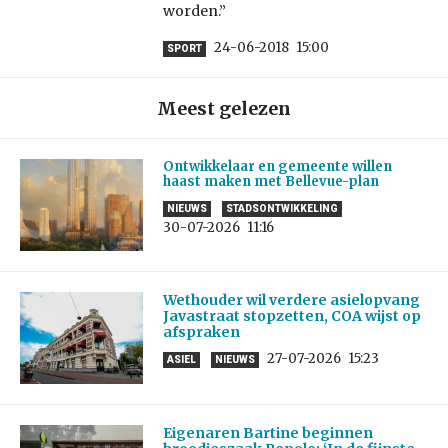
worden.”
24-06-2018
15:00
SPORT
Meest gelezen
Ontwikkelaar en gemeente willen
haast maken met Bellevue-plan
NIEUWS
STADSONTWIKKELING
30-07-2026
11:16
Wethouder wil verdere asielopvang
Javastraat stopzetten, COA wijst op
afspraken
27-07-2026
15:23
ASIEL
NIEUWS
Eigenaren Bartine beginnen