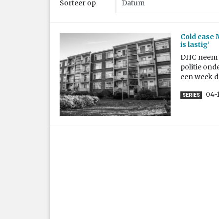
Sorteer op
Cold case 
is lastig’
DHC neem d
politie ond
een week d
04-
SERIES