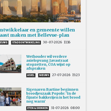
ntwikkelaar en gemeente willen
aast maken met Bellevue-plan
30-07-2026
11:16
IEUWS
STADSONTWIKKELING
Wethouder wil verdere
asielopvang Javastraat
stopzetten, COA wijst op
afspraken
27-07-2026
15:23
ASIEL
NIEUWS
Eigenaren Bartine beginnen
broodjeszaak Popolo: ‘In de
fijnste bakkerijen is het brood
nog warm’
31-07-2026
08:00
ETEN & DRINKEN