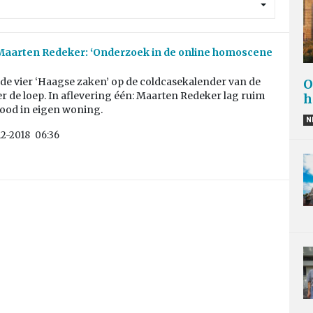
Maarten Redeker: ‘Onderzoek in de online homoscene
e vier ‘Haagse zaken’ op de coldcasekalender van de
O
er de loep. In aflevering één: Maarten Redeker lag ruim
h
ood in eigen woning.
N
12-2018
06:36