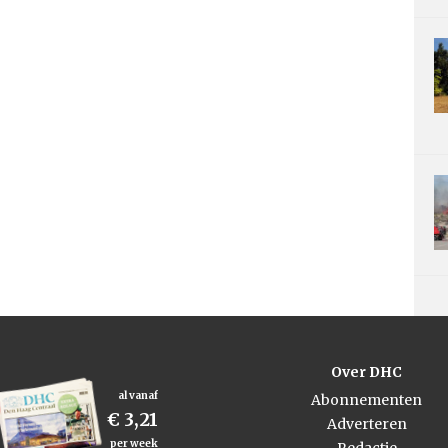
Over DHC
al vanaf
Abonnementen
€ 3,21
Adverteren
per week