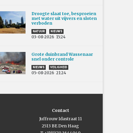
Droogte slaat toe, besproeien
met water uit vijvers en sloten
verboden
NATUUR
NIEUWS
03-08-2026
15:24
Grote duinbrand Wassenaar
snel onder controle
NIEUWS
VEILIGHEID
05-08-2026
21:24
Contact
Juffrouw Idastraat 11
2513 BE Den Haag