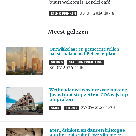
buurt welkom is: Lorelei café.
08-04-2019
10:48
ETEN & DRINKEN
Meest gelezen
Ontwikkelaar en gemeente willen
haast maken met Bellevue-plan
NIEUWS
STADSONTWIKKELING
30-07-2026
11:16
Wethouder wil verdere asielopvang
Javastraat stopzetten, COA wijst op
afspraken
27-07-2026
15:23
ASIEL
NIEUWS
Eten, drinken en dansen bij Rogue
aan het Buitenhof: ‘We zijn meer