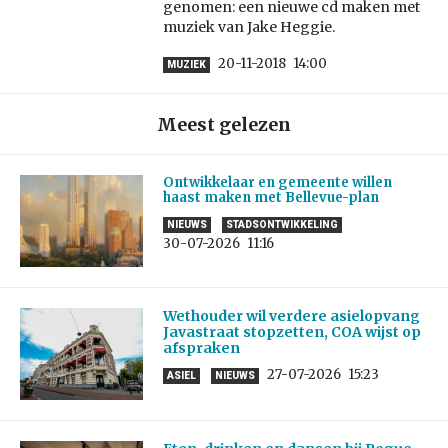
genomen: een nieuwe cd maken met
muziek van Jake Heggie.
20-11-2018
14:00
MUZIEK
Meest gelezen
Ontwikkelaar en gemeente willen
haast maken met Bellevue-plan
NIEUWS
STADSONTWIKKELING
30-07-2026
11:16
Wethouder wil verdere asielopvang
Javastraat stopzetten, COA wijst op
afspraken
27-07-2026
15:23
ASIEL
NIEUWS