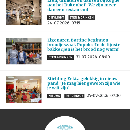
Eten, drinken en dansen bij Rogue
aan het Buitenhof: ‘We zijn meer
dan een restaurant’
CITYLIGHT
ETEN & DRINKEN
24-07-2026
07:15
Eigenaren Bartine beginnen
broodjeszaak Popolo: ‘In de fijnste
bakkerijen is het brood nog warm’
31-07-2026
08:00
ETEN & DRINKEN
Stichting Eekta gelukkig in nieuw
pand: ‘Je mag hier gewoon zijn wie
je wilt zijn’
25-07-2026
07:00
NIEUWS
REPORTAGE