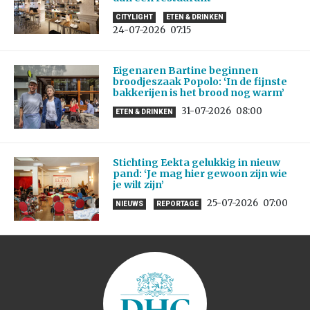
CITYLIGHT
ETEN & DRINKEN
24-07-2026
07:15
Eigenaren Bartine beginnen
broodjeszaak Popolo: ‘In de fijnste
bakkerijen is het brood nog warm’
31-07-2026
08:00
ETEN & DRINKEN
Stichting Eekta gelukkig in nieuw
pand: ‘Je mag hier gewoon zijn wie
je wilt zijn’
25-07-2026
07:00
NIEUWS
REPORTAGE