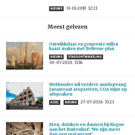
31-01-2019
12:21
NIEUWS
Meest gelezen
Ontwikkelaar en gemeente willen
haast maken met Bellevue-plan
NIEUWS
STADSONTWIKKELING
30-07-2026
11:16
Wethouder wil verdere asielopvang
Javastraat stopzetten, COA wijst op
afspraken
27-07-2026
15:23
ASIEL
NIEUWS
Eten, drinken en dansen bij Rogue
aan het Buitenhof: ‘We zijn meer
dan een restaurant’