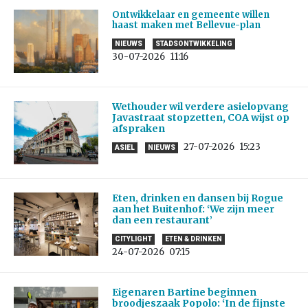
Ontwikkelaar en gemeente willen
haast maken met Bellevue-plan
NIEUWS
STADSONTWIKKELING
30-07-2026
11:16
Wethouder wil verdere asielopvang
Javastraat stopzetten, COA wijst op
afspraken
27-07-2026
15:23
ASIEL
NIEUWS
Eten, drinken en dansen bij Rogue
aan het Buitenhof: ‘We zijn meer
dan een restaurant’
CITYLIGHT
ETEN & DRINKEN
24-07-2026
07:15
Eigenaren Bartine beginnen
broodjeszaak Popolo: ‘In de fijnste