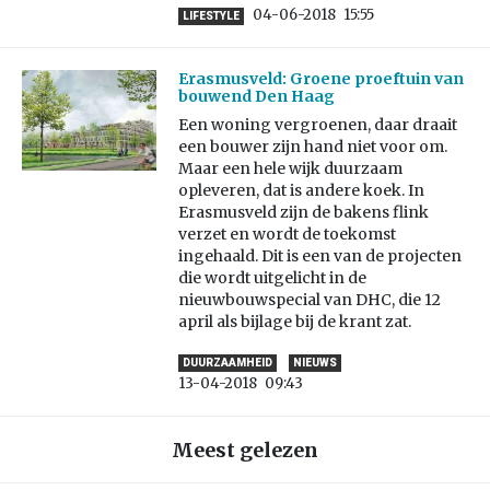
04-06-2018
15:55
LIFESTYLE
Erasmusveld: Groene proeftuin van
bouwend Den Haag
Een woning vergroenen, daar draait
een bouwer zijn hand niet voor om.
Maar een hele wijk duurzaam
opleveren, dat is andere koek. In
Erasmusveld zijn de bakens flink
verzet en wordt de toekomst
ingehaald. Dit is een van de projecten
die wordt uitgelicht in de
nieuwbouwspecial van DHC, die 12
april als bijlage bij de krant zat.
DUURZAAMHEID
NIEUWS
13-04-2018
09:43
Meest gelezen