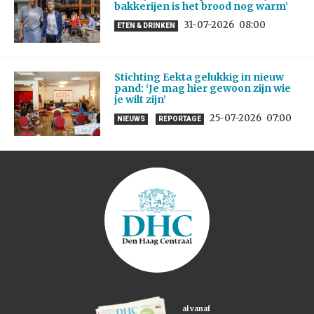
bakkerijen is het brood nog warm’
31-07-2026
08:00
ETEN & DRINKEN
Stichting Eekta gelukkig in nieuw
pand: ‘Je mag hier gewoon zijn wie
je wilt zijn’
25-07-2026
07:00
NIEUWS
REPORTAGE
al vanaf