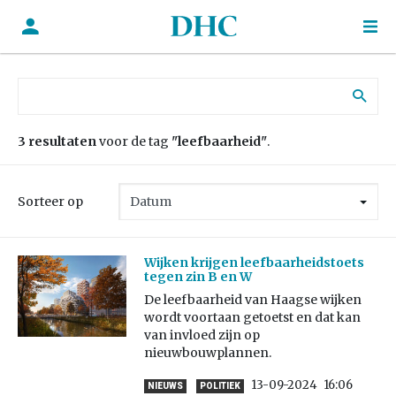
Zoek naar:
3 resultaten
voor de tag
"leefbaarheid"
.
Sorteer op
Wijken krijgen leefbaarheidstoets
tegen zin B en W
De leefbaarheid van Haagse wijken
wordt voortaan getoetst en dat kan
van invloed zijn op
nieuwbouwplannen.
13-09-2024
16:06
NIEUWS
POLITIEK