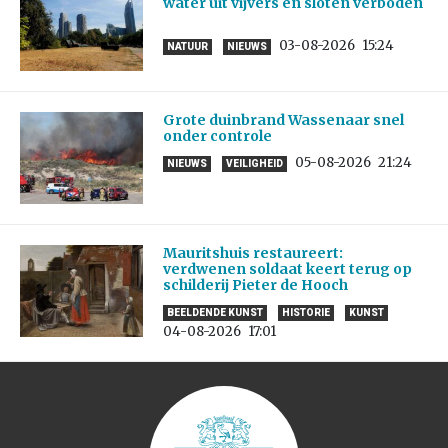
water uit vijvers en sloten verboden
03-08-2026
15:24
NATUUR
NIEUWS
Grote duinbrand Wassenaar snel
onder controle
05-08-2026
21:24
NIEUWS
VEILIGHEID
Mauritshuis restaureert:
verdwenen soldaat keert terug op
schilderij Pieter de Hooch
BEELDENDE KUNST
HISTORIE
KUNST
04-08-2026
17:01