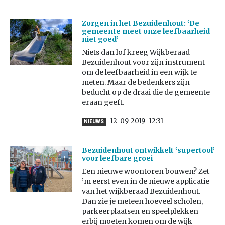
Zorgen in het Bezuidenhout: ‘De
gemeente meet onze leefbaarheid
niet goed’
Niets dan lof kreeg Wijkberaad
Bezuidenhout voor zijn instrument
om de leefbaarheid in een wijk te
meten. Maar de bedenkers zijn
beducht op de draai die de gemeente
eraan geeft.
12-09-2019
12:31
NIEUWS
Bezuidenhout ontwikkelt ‘supertool’
voor leefbare groei
Een nieuwe woontoren bouwen? Zet
’m eerst even in de nieuwe applicatie
van het wijkberaad Bezuidenhout.
Dan zie je meteen hoeveel scholen,
parkeerplaatsen en speelplekken
erbij moeten komen om de wijk