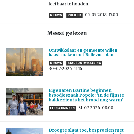
leefbaar te houden.
05-05-2018
17:00
NIEUWS
POLITIEK
Meest gelezen
Ontwikkelaar en gemeente willen
haast maken met Bellevue-plan
NIEUWS
STADSONTWIKKELING
30-07-2026
11:16
Eigenaren Bartine beginnen
broodjeszaak Popolo: ‘In de fijnste
bakkerijen is het brood nog warm’
31-07-2026
08:00
ETEN & DRINKEN
Droogte slaat toe, besproeien met