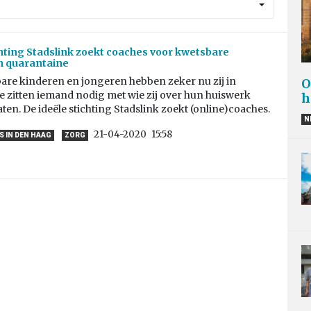
chting Stadslink zoekt coaches voor kwetsbare
n quarantaine
bare kinderen en jongeren hebben zeker nu zij in
O
e zitten iemand nodig met wie zij over hun huiswerk
h
en. De ideële stichting Stadslink zoekt (online)coaches.
N
21-04-2020
15:58
 IN DEN HAAG
ZORG