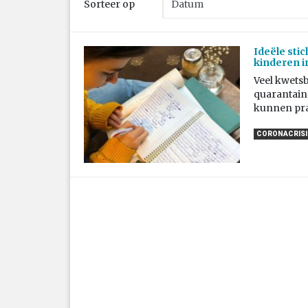
Sorteer op
Ideële sti
kinderen i
Veel kwets
quarantain
kunnen prat
CORONACRISIS