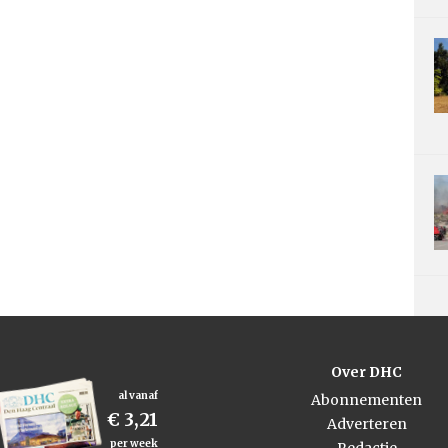
Over DHC
al vanaf
Abonnementen
€ 3,21
Adverteren
per week