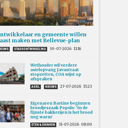
ntwikkelaar en gemeente willen
aast maken met Bellevue-plan
30-07-2026
11:16
IEUWS
STADSONTWIKKELING
Wethouder wil verdere
asielopvang Javastraat
stopzetten, COA wijst op
afspraken
27-07-2026
15:23
ASIEL
NIEUWS
Eigenaren Bartine beginnen
broodjeszaak Popolo: ‘In de
fijnste bakkerijen is het brood
nog warm’
31-07-2026
08:00
ETEN & DRINKEN