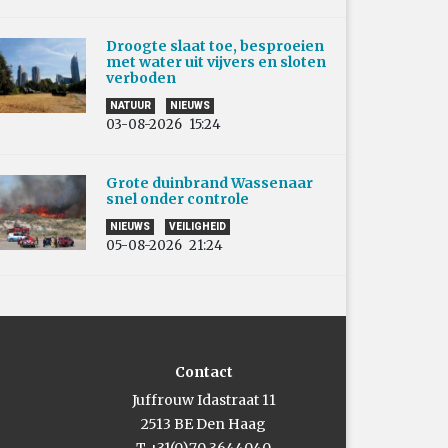
Droogte slaat toe, besproeien
met water uit vijvers en sloten
verboden
NATUUR
NIEUWS
03-08-2026
15:24
Grote duinbrand Wassenaar
snel onder controle
NIEUWS
VEILIGHEID
05-08-2026
21:24
Contact
Juffrouw Idastraat 11
2513 BE Den Haag