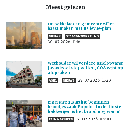
Meest gelezen
Ontwikkelaar en gemeente willen
haast maken met Bellevue-plan
NIEUWS
STADSONTWIKKELING
30-07-2026
11:16
Wethouder wil verdere asielopvang
Javastraat stopzetten, COA wijst op
afspraken
27-07-2026
15:23
ASIEL
NIEUWS
Eigenaren Bartine beginnen
broodjeszaak Popolo: ‘In de fijnste
bakkerijen is het brood nog warm’
31-07-2026
08:00
ETEN & DRINKEN