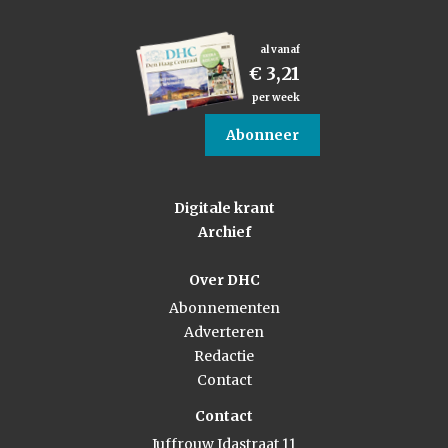
al vanaf
€ 3,21
per week
Abonneer
Digitale krant
Archief
Over DHC
Abonnementen
Adverteren
Redactie
Contact
Contact
Juffrouw Idastraat 11