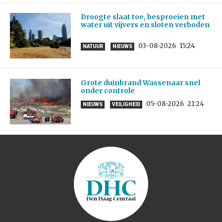
Droogte slaat toe, besproeien met
water uit vijvers en sloten verboden
03-08-2026
15:24
NATUUR
NIEUWS
Grote duinbrand Wassenaar snel
onder controle
05-08-2026
21:24
NIEUWS
VEILIGHEID