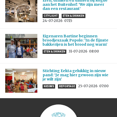
Eten, drinken en dansen bij Rogue
aan het Buitenhof: ‘We zijn meer
dan een restaurant’
CITYLIGHT
ETEN & DRINKEN
24-07-2026
07:15
Eigenaren Bartine beginnen
broodjeszaak Popolo: ‘In de fijnste
bakkerijen is het brood nog warm’
31-07-2026
08:00
ETEN & DRINKEN
Stichting Eekta gelukkig in nieuw
pand: ‘Je mag hier gewoon zijn wie
je wilt zijn’
25-07-2026
07:00
NIEUWS
REPORTAGE