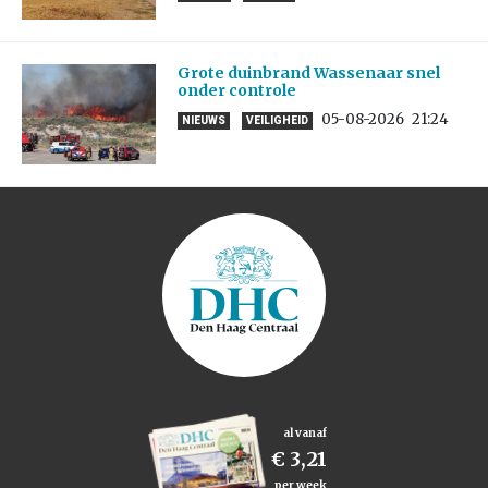
Grote duinbrand Wassenaar snel
onder controle
05-08-2026
21:24
NIEUWS
VEILIGHEID
al vanaf
€ 3,21
per week