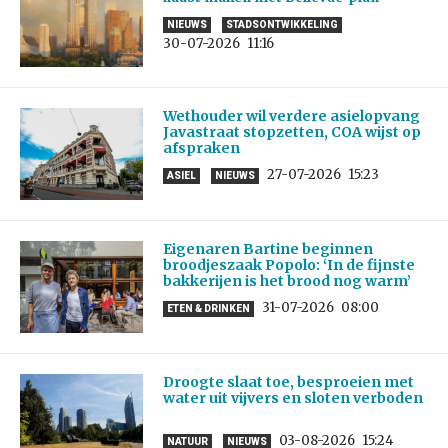
NIEUWS
STADSONTWIKKELING
30-07-2026
11:16
Wethouder wil verdere asielopvang
Javastraat stopzetten, COA wijst op
afspraken
27-07-2026
15:23
ASIEL
NIEUWS
Eigenaren Bartine beginnen
broodjeszaak Popolo: ‘In de fijnste
bakkerijen is het brood nog warm’
31-07-2026
08:00
ETEN & DRINKEN
Droogte slaat toe, besproeien met
water uit vijvers en sloten verboden
03-08-2026
15:24
NATUUR
NIEUWS