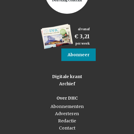
al vanaf
€ 3,21
per week
Abonneer
Digitale krant
Archief
Over DHC
Abonnementen
Adverteren
Redactie
Contact