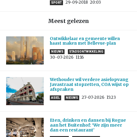
29-09-2018
20:03
SPORT
Meest gelezen
Ontwikkelaar en gemeente willen
haast maken met Bellevue-plan
NIEUWS
STADSONTWIKKELING
30-07-2026
11:16
Wethouder wil verdere asielopvang
Javastraat stopzetten, COA wijst op
afspraken
27-07-2026
15:23
ASIEL
NIEUWS
Eten, drinken en dansen bij Rogue
aan het Buitenhof: ‘We zijn meer
dan een restaurant’