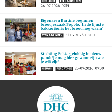
CITYLIGHT
ETEN & DRINKEN
24-07-2026
07:15
Eigenaren Bartine beginnen
broodjeszaak Popolo: ‘In de fijnste
bakkerijen is het brood nog warm’
31-07-2026
08:00
ETEN & DRINKEN
Stichting Eekta gelukkig in nieuw
pand: ‘Je mag hier gewoon zijn wie
je wilt zijn’
25-07-2026
07:00
NIEUWS
REPORTAGE