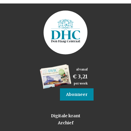
al vanaf
€ 3,21
per week
Abonneer
Digitale krant
Archief