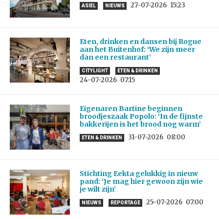
27-07-2026
15:23
ASIEL
NIEUWS
Eten, drinken en dansen bij Rogue
aan het Buitenhof: ‘We zijn meer
dan een restaurant’
CITYLIGHT
ETEN & DRINKEN
24-07-2026
07:15
Eigenaren Bartine beginnen
broodjeszaak Popolo: ‘In de fijnste
bakkerijen is het brood nog warm’
31-07-2026
08:00
ETEN & DRINKEN
Stichting Eekta gelukkig in nieuw
pand: ‘Je mag hier gewoon zijn wie
je wilt zijn’
25-07-2026
07:00
NIEUWS
REPORTAGE