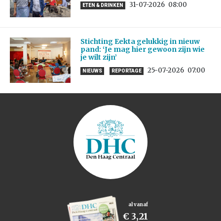
31-07-2026
08:00
ETEN & DRINKEN
Stichting Eekta gelukkig in nieuw
pand: ‘Je mag hier gewoon zijn wie
je wilt zijn’
25-07-2026
07:00
NIEUWS
REPORTAGE
al vanaf
€ 3,21