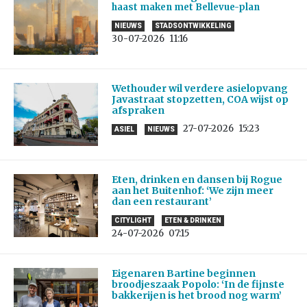
haast maken met Bellevue-plan
NIEUWS
STADSONTWIKKELING
30-07-2026
11:16
Wethouder wil verdere asielopvang
Javastraat stopzetten, COA wijst op
afspraken
27-07-2026
15:23
ASIEL
NIEUWS
Eten, drinken en dansen bij Rogue
aan het Buitenhof: ‘We zijn meer
dan een restaurant’
CITYLIGHT
ETEN & DRINKEN
24-07-2026
07:15
Eigenaren Bartine beginnen
broodjeszaak Popolo: ‘In de fijnste
bakkerijen is het brood nog warm’