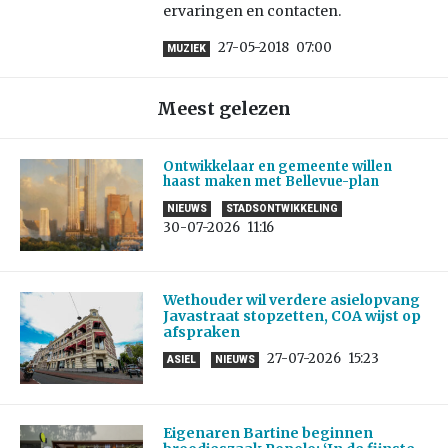
ervaringen en contacten.
27-05-2018
07:00
MUZIEK
Meest gelezen
Ontwikkelaar en gemeente willen
haast maken met Bellevue-plan
NIEUWS
STADSONTWIKKELING
30-07-2026
11:16
Wethouder wil verdere asielopvang
Javastraat stopzetten, COA wijst op
afspraken
27-07-2026
15:23
ASIEL
NIEUWS
Eigenaren Bartine beginnen