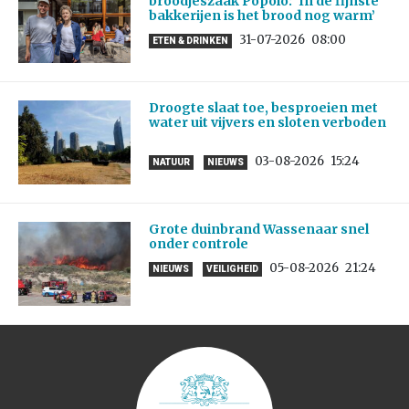
broodjeszaak Popolo: ‘In de fijnste
bakkerijen is het brood nog warm’
31-07-2026
08:00
ETEN & DRINKEN
Droogte slaat toe, besproeien met
water uit vijvers en sloten verboden
03-08-2026
15:24
NATUUR
NIEUWS
Grote duinbrand Wassenaar snel
onder controle
05-08-2026
21:24
NIEUWS
VEILIGHEID