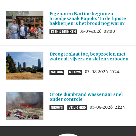
Eigenaren Bartine beginnen
broodjeszaak Popolo: ‘In de fijnste
bakkerijen is het brood nog warm’
31-07-2026
08:00
ETEN & DRINKEN
Droogte slaat toe, besproeien met
water uit vijvers en sloten verboden
03-08-2026
15:24
NATUUR
NIEUWS
Grote duinbrand Wassenaar snel
onder controle
05-08-2026
21:24
NIEUWS
VEILIGHEID