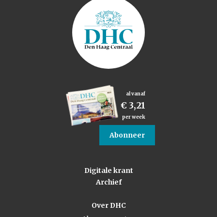
al vanaf
€ 3,21
per week
Abonneer
Digitale krant
Archief
Over DHC