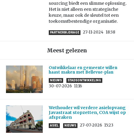
sourcing biedt een slimme oplossing.
Het is niet alleen een strategische
keuze, maar ook de sleutel tot een
toekomstbestendige organisatie.
27-11-2024
18:38
PARTNERBIJDRAGE
Meest gelezen
Ontwikkelaar en gemeente willen
haast maken met Bellevue-plan
NIEUWS
STADSONTWIKKELING
30-07-2026
11:16
Wethouder wil verdere asielopvang
Javastraat stopzetten, COA wijst op
afspraken
27-07-2026
15:23
ASIEL
NIEUWS