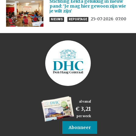
Stichting Eekta gelukkig in nieuw
pand: ‘Je mag hier gewoon zijn wie
je wilt zijn’
25-07-2026
07:00
NIEUWS
REPORTAGE
al vanaf
€ 3,21
per week
Abonneer