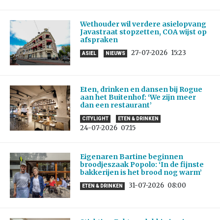
Wethouder wil verdere asielopvang
Javastraat stopzetten, COA wijst op
afspraken
27-07-2026
15:23
ASIEL
NIEUWS
Eten, drinken en dansen bij Rogue
aan het Buitenhof: ‘We zijn meer
dan een restaurant’
CITYLIGHT
ETEN & DRINKEN
24-07-2026
07:15
Eigenaren Bartine beginnen
broodjeszaak Popolo: ‘In de fijnste
bakkerijen is het brood nog warm’
31-07-2026
08:00
ETEN & DRINKEN