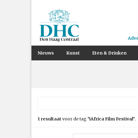
Adv
Nieuws
Kunst
Eten & Drinken
Zoek naar:
1 resultaat
voor de tag
"iAfrica Film Festival"
.