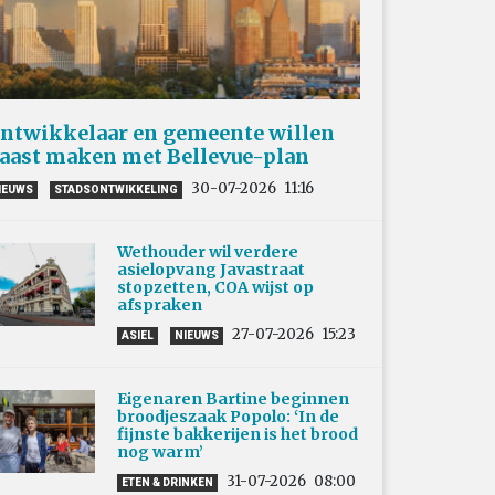
ntwikkelaar en gemeente willen
aast maken met Bellevue-plan
30-07-2026
11:16
IEUWS
STADSONTWIKKELING
Wethouder wil verdere
asielopvang Javastraat
stopzetten, COA wijst op
afspraken
27-07-2026
15:23
ASIEL
NIEUWS
Eigenaren Bartine beginnen
broodjeszaak Popolo: ‘In de
fijnste bakkerijen is het brood
nog warm’
31-07-2026
08:00
ETEN & DRINKEN