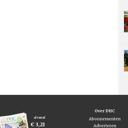
Over DHC
al vanaf
Abonnementen
€ 3,21
Adverteren