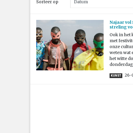
Sorteer op
Najaar vol 
streling v
Ook in het
met festivit
onze cultur
weten wat e
het witte d
donderdag 5
26-
KUNST