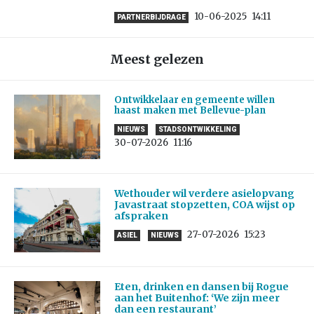
10-06-2025
14:11
PARTNERBIJDRAGE
Meest gelezen
Ontwikkelaar en gemeente willen
haast maken met Bellevue-plan
NIEUWS
STADSONTWIKKELING
30-07-2026
11:16
Wethouder wil verdere asielopvang
Javastraat stopzetten, COA wijst op
afspraken
27-07-2026
15:23
ASIEL
NIEUWS
Eten, drinken en dansen bij Rogue
aan het Buitenhof: ‘We zijn meer
dan een restaurant’