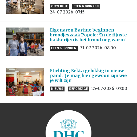
CITYLIGHT
ETEN & DRINKEN
24-07-2026
07:15
Eigenaren Bartine beginnen
broodjeszaak Popolo: ‘In de fijnste
bakkerijen is het brood nog warm’
31-07-2026
08:00
ETEN & DRINKEN
Stichting Eekta gelukkig in nieuw
pand: ‘Je mag hier gewoon zijn wie
je wilt zijn’
25-07-2026
07:00
NIEUWS
REPORTAGE