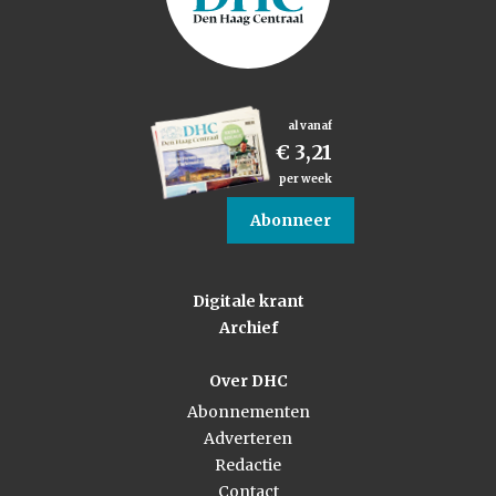
al vanaf
€ 3,21
per week
Abonneer
Digitale krant
Archief
Over DHC
Abonnementen
Adverteren
Redactie
Contact