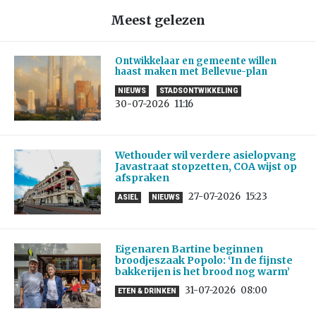
Meest gelezen
Ontwikkelaar en gemeente willen
haast maken met Bellevue-plan
NIEUWS
STADSONTWIKKELING
30-07-2026
11:16
Wethouder wil verdere asielopvang
Javastraat stopzetten, COA wijst op
afspraken
27-07-2026
15:23
ASIEL
NIEUWS
Eigenaren Bartine beginnen
broodjeszaak Popolo: ‘In de fijnste
bakkerijen is het brood nog warm’
31-07-2026
08:00
ETEN & DRINKEN