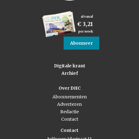
al vanaf
€ 3,21
per week
Abonneer
Digitale krant
Archief
Over DHC
Abonnementen
Adverteren
Redactie
Contact
Contact