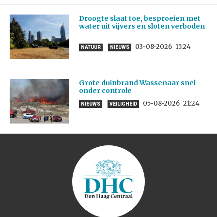
Droogte slaat toe, besproeien met
water uit vijvers en sloten verboden
03-08-2026
15:24
NATUUR
NIEUWS
Grote duinbrand Wassenaar snel
onder controle
05-08-2026
21:24
NIEUWS
VEILIGHEID