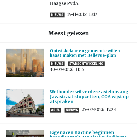
Haagse PvdA.
14-11-2018
13:17
NIEUWS
Meest gelezen
Ontwikkelaar en gemeente willen
haast maken met Bellevue-plan
NIEUWS
STADSONTWIKKELING
30-07-2026
11:16
Wethouder wil verdere asielopvang
Javastraat stopzetten, COA wijst op
afspraken
27-07-2026
15:23
ASIEL
NIEUWS
Eigenaren Bartine beginnen