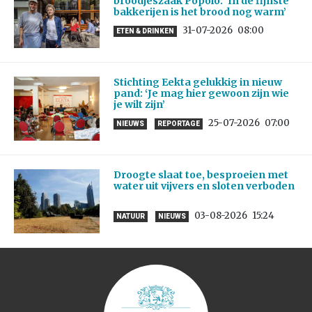
broodjeszaak Popolo: ‘In de fijnste
bakkerijen is het brood nog warm’
31-07-2026
08:00
ETEN & DRINKEN
Stichting Eekta gelukkig in nieuw
pand: ‘Je mag hier gewoon zijn wie
je wilt zijn’
25-07-2026
07:00
NIEUWS
REPORTAGE
Droogte slaat toe, besproeien met
water uit vijvers en sloten verboden
03-08-2026
15:24
NATUUR
NIEUWS