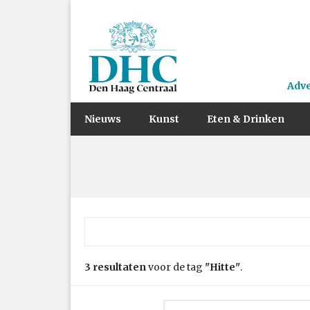
Adv
Nieuws
Kunst
Eten & Drinken
Zoek naar:
3 resultaten
voor de tag
"Hitte"
.