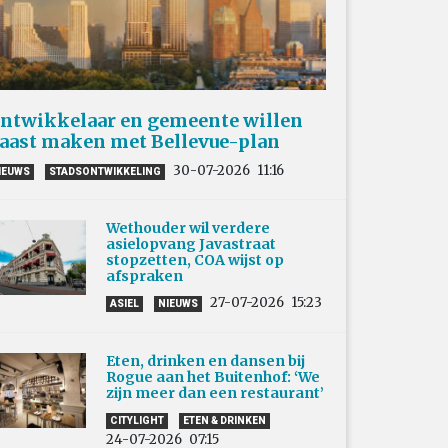
ntwikkelaar en gemeente willen
aast maken met Bellevue-plan
30-07-2026
11:16
IEUWS
STADSONTWIKKELING
Wethouder wil verdere
asielopvang Javastraat
stopzetten, COA wijst op
afspraken
27-07-2026
15:23
ASIEL
NIEUWS
Eten, drinken en dansen bij
Rogue aan het Buitenhof: ‘We
zijn meer dan een restaurant’
CITYLIGHT
ETEN & DRINKEN
24-07-2026
07:15