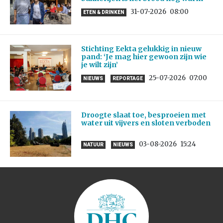
31-07-2026
08:00
ETEN & DRINKEN
Stichting Eekta gelukkig in nieuw
pand: ‘Je mag hier gewoon zijn wie
je wilt zijn’
25-07-2026
07:00
NIEUWS
REPORTAGE
Droogte slaat toe, besproeien met
water uit vijvers en sloten verboden
03-08-2026
15:24
NATUUR
NIEUWS