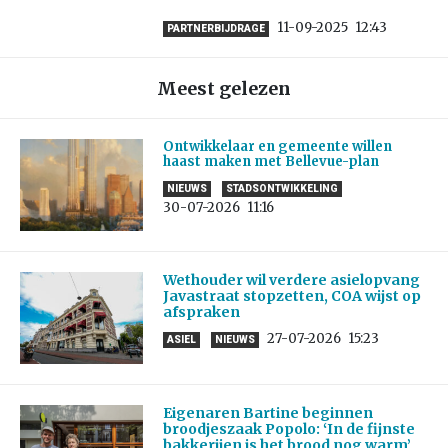
11-09-2025
12:43
PARTNERBIJDRAGE
Meest gelezen
Ontwikkelaar en gemeente willen
haast maken met Bellevue-plan
NIEUWS
STADSONTWIKKELING
30-07-2026
11:16
Wethouder wil verdere asielopvang
Javastraat stopzetten, COA wijst op
afspraken
27-07-2026
15:23
ASIEL
NIEUWS
Eigenaren Bartine beginnen
broodjeszaak Popolo: ‘In de fijnste
bakkerijen is het brood nog warm’