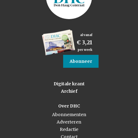
al vanaf
€ 3,21
per week
Abonneer
Digitale krant
Archief
Over DHC
Abonnementen
Adverteren
Redactie
Contact