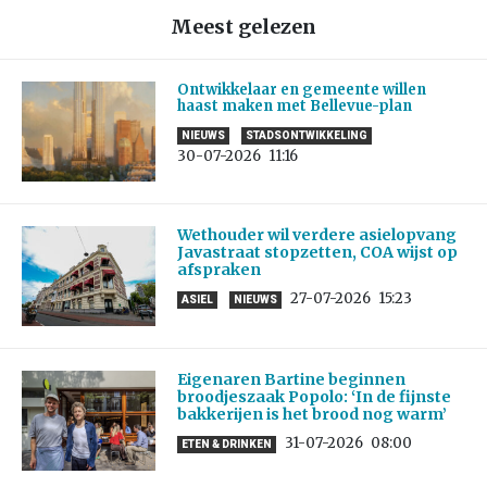
Meest gelezen
Ontwikkelaar en gemeente willen
haast maken met Bellevue-plan
NIEUWS
STADSONTWIKKELING
30-07-2026
11:16
Wethouder wil verdere asielopvang
Javastraat stopzetten, COA wijst op
afspraken
27-07-2026
15:23
ASIEL
NIEUWS
Eigenaren Bartine beginnen
broodjeszaak Popolo: ‘In de fijnste
bakkerijen is het brood nog warm’
31-07-2026
08:00
ETEN & DRINKEN