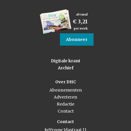
al vanaf
€ 3,21
per week
Abonneer
Digitale krant
Archief
Over DHC
Abonnementen
Adverteren
Redactie
Contact
Contact
Juffrouw Idastraat 11