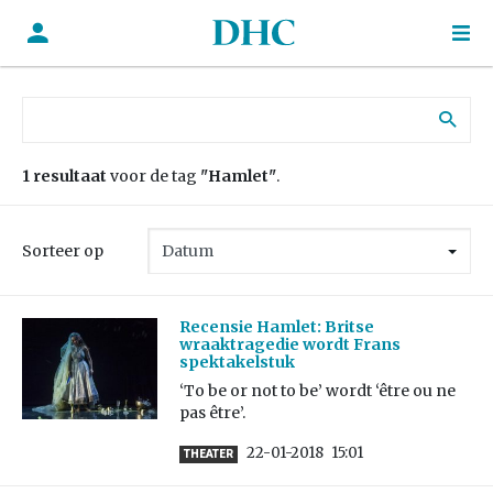
Zoek naar:
1 resultaat
voor de tag
"Hamlet"
.
Sorteer op
Recensie Hamlet: Britse
wraaktragedie wordt Frans
spektakelstuk
‘To be or not to be’ wordt ‘être ou ne
pas être’.
22-01-2018
15:01
THEATER