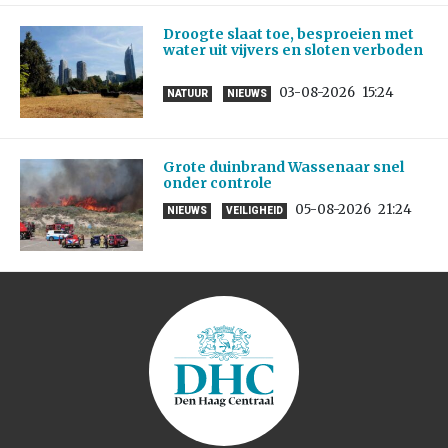
Droogte slaat toe, besproeien met
water uit vijvers en sloten verboden
03-08-2026
15:24
NATUUR
NIEUWS
Grote duinbrand Wassenaar snel
onder controle
05-08-2026
21:24
NIEUWS
VEILIGHEID