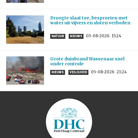
Droogte slaat toe, besproeien met
water uit vijvers en sloten verboden
03-08-2026
15:24
NATUUR
NIEUWS
Grote duinbrand Wassenaar snel
onder controle
05-08-2026
21:24
NIEUWS
VEILIGHEID