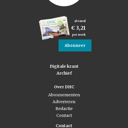
al vanaf
€ 3,21
per week
Abonneer
Digitale krant
Archief
Over DHC
Abonnementen
Adverteren
Redactie
Contact
Contact