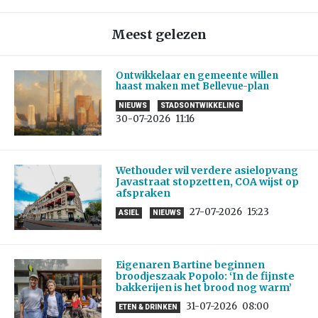
Meest gelezen
Ontwikkelaar en gemeente willen
haast maken met Bellevue-plan
NIEUWS
STADSONTWIKKELING
30-07-2026
11:16
Wethouder wil verdere asielopvang
Javastraat stopzetten, COA wijst op
afspraken
27-07-2026
15:23
ASIEL
NIEUWS
Eigenaren Bartine beginnen
broodjeszaak Popolo: ‘In de fijnste
bakkerijen is het brood nog warm’
31-07-2026
08:00
ETEN & DRINKEN