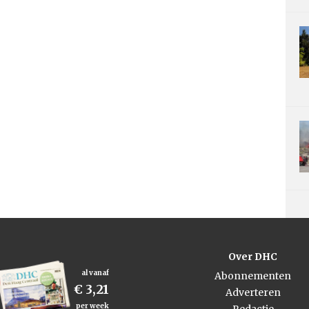
Over DHC
al vanaf
Abonnementen
€ 3,21
Adverteren
per week