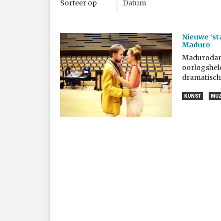
Sorteer op
Nieuwe ‘s
Maduro
Madurodam 
oorlogsheld
dramatisch
KUNST
MUZ