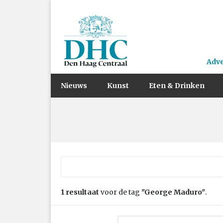
Adv
Nieuws
Kunst
Eten & Drinken
Zoek naar:
1 resultaat
voor de tag
"George Maduro"
.