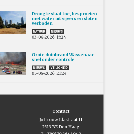
Droogte slaat toe, besproeien
met water uit vijvers en sloten
verboden
NATUUR
NIEUWS
03-08-2026
15:24
Grote duinbrand Wassenaar
snel onder controle
NIEUWS
VEILIGHEID
05-08-2026
21:24
Contact
Juffrouw Idastraat 11
2513 BE Den Haag