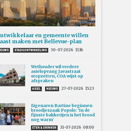
ntwikkelaar en gemeente willen
aast maken met Bellevue-plan
30-07-2026
11:16
IEUWS
STADSONTWIKKELING
Wethouder wil verdere
asielopvang Javastraat
stopzetten, COA wijst op
afspraken
27-07-2026
15:23
ASIEL
NIEUWS
Eigenaren Bartine beginnen
broodjeszaak Popolo: ‘In de
fijnste bakkerijen is het brood
nog warm’
31-07-2026
08:00
ETEN & DRINKEN