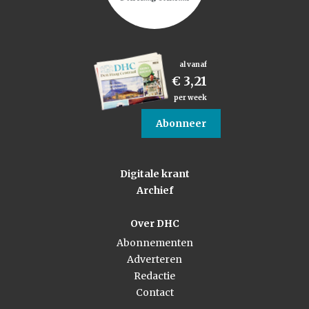
al vanaf
€ 3,21
per week
Abonneer
Digitale krant
Archief
Over DHC
Abonnementen
Adverteren
Redactie
Contact