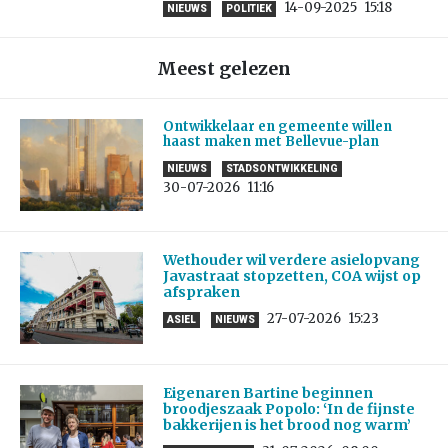
14-09-2025
15:18
NIEUWS
POLITIEK
Meest gelezen
Ontwikkelaar en gemeente willen
haast maken met Bellevue-plan
NIEUWS
STADSONTWIKKELING
30-07-2026
11:16
Wethouder wil verdere asielopvang
Javastraat stopzetten, COA wijst op
afspraken
27-07-2026
15:23
ASIEL
NIEUWS
Eigenaren Bartine beginnen
broodjeszaak Popolo: ‘In de fijnste
bakkerijen is het brood nog warm’