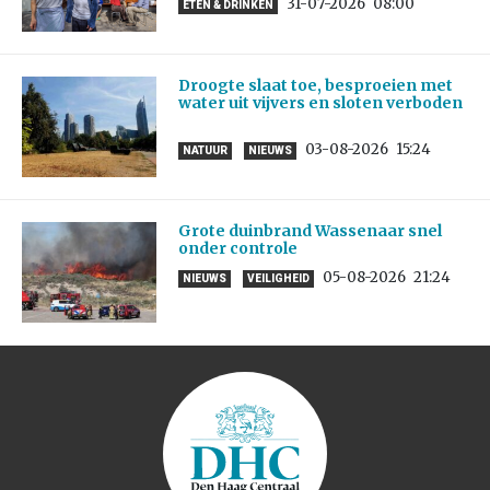
31-07-2026
08:00
ETEN & DRINKEN
Droogte slaat toe, besproeien met
water uit vijvers en sloten verboden
03-08-2026
15:24
NATUUR
NIEUWS
Grote duinbrand Wassenaar snel
onder controle
05-08-2026
21:24
NIEUWS
VEILIGHEID