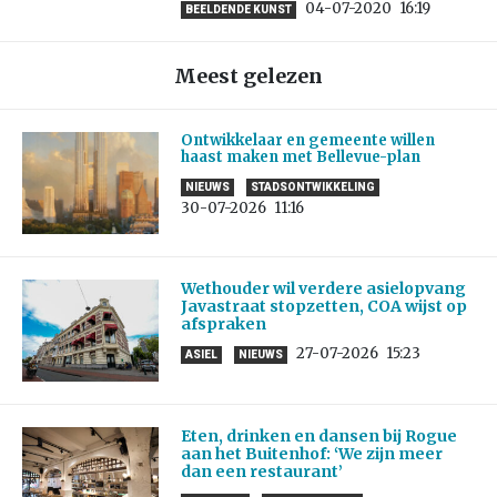
04-07-2020
16:19
BEELDENDE KUNST
Meest gelezen
Ontwikkelaar en gemeente willen
haast maken met Bellevue-plan
NIEUWS
STADSONTWIKKELING
30-07-2026
11:16
Wethouder wil verdere asielopvang
Javastraat stopzetten, COA wijst op
afspraken
27-07-2026
15:23
ASIEL
NIEUWS
Eten, drinken en dansen bij Rogue
aan het Buitenhof: ‘We zijn meer
dan een restaurant’