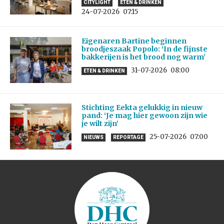
CITYLIGHT
ETEN & DRINKEN
24-07-2026
07:15
Eigenaren Bartine beginnen
broodjeszaak Popolo: ‘In de fijnste
bakkerijen is het brood nog warm’
31-07-2026
08:00
ETEN & DRINKEN
Stichting Eekta gelukkig in nieuw
pand: ‘Je mag hier gewoon zijn wie
je wilt zijn’
25-07-2026
07:00
NIEUWS
REPORTAGE