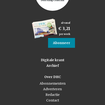
al vanaf
€ 3,21
per week
Abonneer
Digitale krant
Archief
Over DHC
Abonnementen
Adverteren
Redactie
Contact