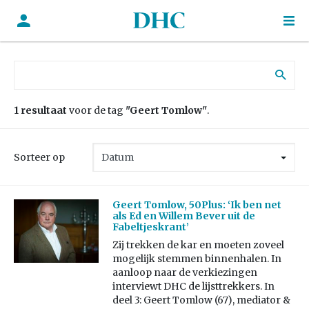
Zoek naar:
1 resultaat
voor de tag
"Geert Tomlow"
.
Sorteer op
Geert Tomlow, 50Plus: ‘Ik ben net
als Ed en Willem Bever uit de
Fabeltjeskrant’
Zij trekken de kar en moeten zoveel
mogelijk stemmen binnenhalen. In
aanloop naar de verkiezingen
interviewt DHC de lijsttrekkers. In
deel 3: Geert Tomlow (67), mediator &