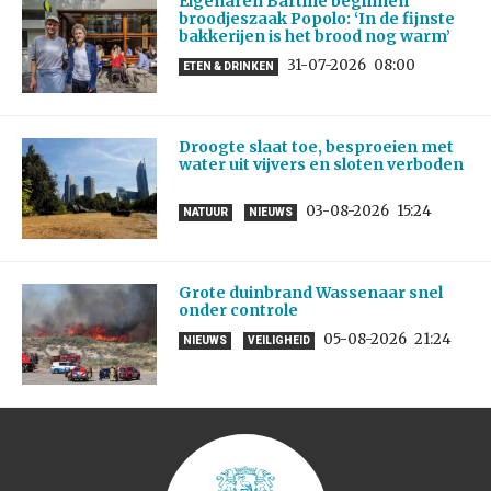
Eigenaren Bartine beginnen
broodjeszaak Popolo: ‘In de fijnste
bakkerijen is het brood nog warm’
31-07-2026
08:00
ETEN & DRINKEN
Droogte slaat toe, besproeien met
water uit vijvers en sloten verboden
03-08-2026
15:24
NATUUR
NIEUWS
Grote duinbrand Wassenaar snel
onder controle
05-08-2026
21:24
NIEUWS
VEILIGHEID