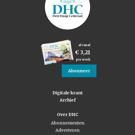
al vanaf
€ 3,21
per week
Abonneer
Digitale krant
Archief
Over DHC
Abonnementen
Adverteren