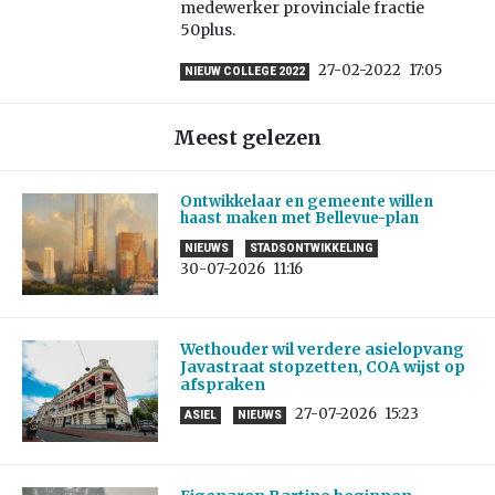
medewerker provinciale fractie
50plus.
27-02-2022
17:05
NIEUW COLLEGE 2022
Meest gelezen
Ontwikkelaar en gemeente willen
haast maken met Bellevue-plan
NIEUWS
STADSONTWIKKELING
30-07-2026
11:16
Wethouder wil verdere asielopvang
Javastraat stopzetten, COA wijst op
afspraken
27-07-2026
15:23
ASIEL
NIEUWS