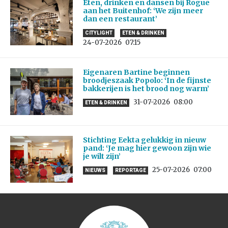
Eten, drinken en dansen bij Rogue
aan het Buitenhof: ‘We zijn meer
dan een restaurant’
CITYLIGHT
ETEN & DRINKEN
24-07-2026
07:15
Eigenaren Bartine beginnen
broodjeszaak Popolo: ‘In de fijnste
bakkerijen is het brood nog warm’
31-07-2026
08:00
ETEN & DRINKEN
Stichting Eekta gelukkig in nieuw
pand: ‘Je mag hier gewoon zijn wie
je wilt zijn’
25-07-2026
07:00
NIEUWS
REPORTAGE