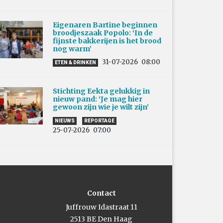
Eigenaren Bartine beginnen
broodjeszaak Popolo: ‘In de
fijnste bakkerijen is het brood
nog warm’
31-07-2026
08:00
ETEN & DRINKEN
Stichting Eekta gelukkig in
nieuw pand: ‘Je mag hier
gewoon zijn wie je wilt zijn’
NIEUWS
REPORTAGE
25-07-2026
07:00
Contact
Juffrouw Idastraat 11
2513 BE Den Haag