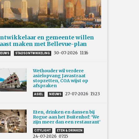
ntwikkelaar en gemeente willen
aast maken met Bellevue-plan
30-07-2026
11:16
IEUWS
STADSONTWIKKELING
Wethouder wil verdere
asielopvang Javastraat
stopzetten, COA wijst op
afspraken
27-07-2026
15:23
ASIEL
NIEUWS
Eten, drinken en dansen bij
Rogue aan het Buitenhof: ‘We
zijn meer dan een restaurant’
CITYLIGHT
ETEN & DRINKEN
24-07-2026
07:15