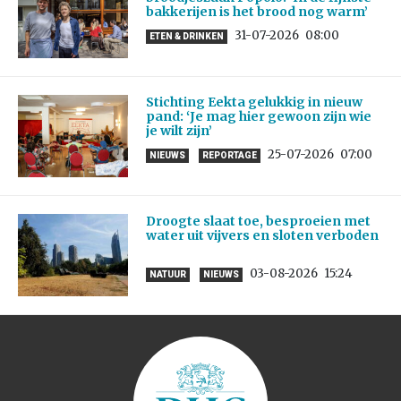
bakkerijen is het brood nog warm’
31-07-2026
08:00
ETEN & DRINKEN
Stichting Eekta gelukkig in nieuw
pand: ‘Je mag hier gewoon zijn wie
je wilt zijn’
25-07-2026
07:00
NIEUWS
REPORTAGE
Droogte slaat toe, besproeien met
water uit vijvers en sloten verboden
03-08-2026
15:24
NATUUR
NIEUWS