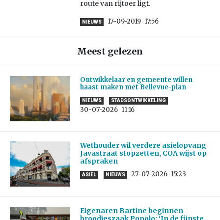
route van rijtoer ligt.
17-09-2019
17:56
NIEUWS
Meest gelezen
Ontwikkelaar en gemeente willen
haast maken met Bellevue-plan
NIEUWS
STADSONTWIKKELING
30-07-2026
11:16
Wethouder wil verdere asielopvang
Javastraat stopzetten, COA wijst op
afspraken
27-07-2026
15:23
ASIEL
NIEUWS
Eigenaren Bartine beginnen
broodjeszaak Popolo: ‘In de fijnste