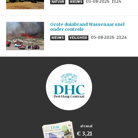
03-08-2026
15:24
NATUUR
NIEUWS
Grote duinbrand Wassenaar snel
onder controle
05-08-2026
21:24
NIEUWS
VEILIGHEID
al vanaf
€ 3,21