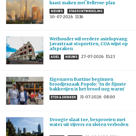
haast maken met Bellevue-plan
NIEUWS
STADSONTWIKKELING
30-07-2026
11:16
Wethouder wil verdere asielopvang
Javastraat stopzetten, COA wijst op
afspraken
27-07-2026
15:23
ASIEL
NIEUWS
Eigenaren Bartine beginnen
broodjeszaak Popolo: ‘In de fijnste
bakkerijen is het brood nog warm’
31-07-2026
08:00
ETEN & DRINKEN
Droogte slaat toe, besproeien met
water uit vijvers en sloten verboden