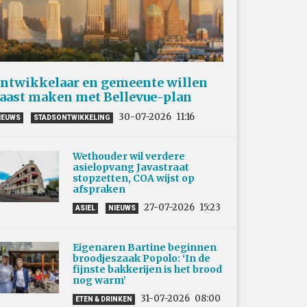
ntwikkelaar en gemeente willen
aast maken met Bellevue-plan
30-07-2026
11:16
IEUWS
STADSONTWIKKELING
Wethouder wil verdere
asielopvang Javastraat
stopzetten, COA wijst op
afspraken
27-07-2026
15:23
ASIEL
NIEUWS
Eigenaren Bartine beginnen
broodjeszaak Popolo: ‘In de
fijnste bakkerijen is het brood
nog warm’
31-07-2026
08:00
ETEN & DRINKEN