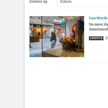
Sorteer op
Van Wordra
Na meer dan
damesmode
2
LIFESTYLE