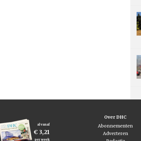
Over DHC
al vanaf
Abonnementen
€ 3,21
Adverteren
per week