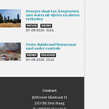
Droogte slaat toe, besproeien
met water uit vijvers en sloten
verboden
NATUUR
NIEUWS
03-08-2026
15:24
Grote duinbrand Wassenaar
snel onder controle
NIEUWS
VEILIGHEID
05-08-2026
21:24
Contact
Juffrouw Idastraat 11
2513 BE Den Haag