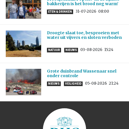
bakkerijen is het brood nog warm’
31-07-2026
08:00
ETEN & DRINKEN
Droogte slaat toe, besproeien met
water uit vijvers en sloten verboden
03-08-2026
15:24
NATUUR
NIEUWS
Grote duinbrand Wassenaar snel
onder controle
05-08-2026
21:24
NIEUWS
VEILIGHEID