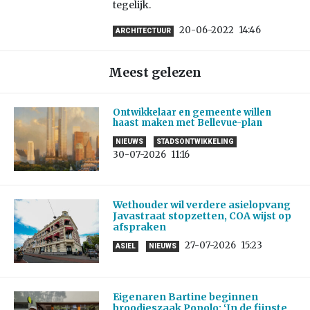
tegelijk.
20-06-2022
14:46
ARCHITECTUUR
Meest gelezen
Ontwikkelaar en gemeente willen
haast maken met Bellevue-plan
NIEUWS
STADSONTWIKKELING
30-07-2026
11:16
Wethouder wil verdere asielopvang
Javastraat stopzetten, COA wijst op
afspraken
27-07-2026
15:23
ASIEL
NIEUWS
Eigenaren Bartine beginnen
broodjeszaak Popolo: ‘In de fijnste