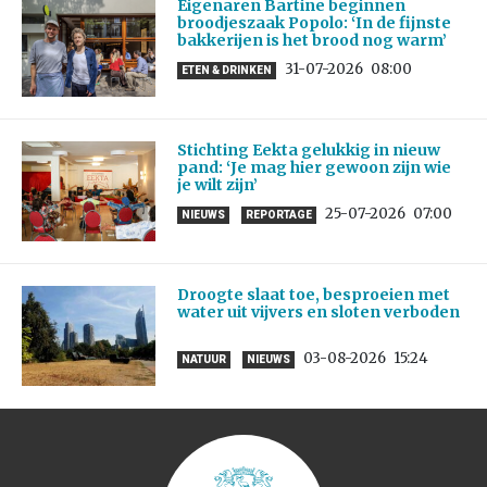
Eigenaren Bartine beginnen
broodjeszaak Popolo: ‘In de fijnste
bakkerijen is het brood nog warm’
31-07-2026
08:00
ETEN & DRINKEN
Stichting Eekta gelukkig in nieuw
pand: ‘Je mag hier gewoon zijn wie
je wilt zijn’
25-07-2026
07:00
NIEUWS
REPORTAGE
Droogte slaat toe, besproeien met
water uit vijvers en sloten verboden
03-08-2026
15:24
NATUUR
NIEUWS