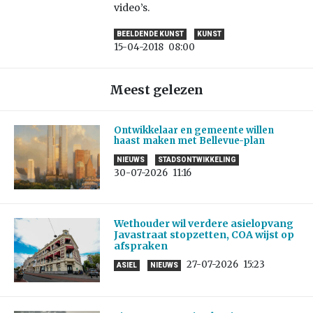
video’s.
BEELDENDE KUNST
KUNST
15-04-2018
08:00
Meest gelezen
Ontwikkelaar en gemeente willen
haast maken met Bellevue-plan
NIEUWS
STADSONTWIKKELING
30-07-2026
11:16
Wethouder wil verdere asielopvang
Javastraat stopzetten, COA wijst op
afspraken
27-07-2026
15:23
ASIEL
NIEUWS