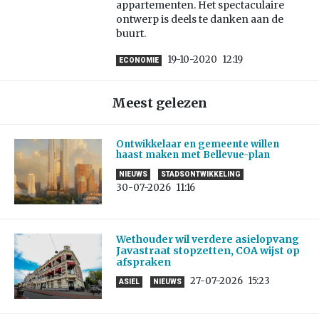
appartementen. Het spectaculaire
ontwerp is deels te danken aan de
buurt.
19-10-2020
12:19
ECONOMIE
Meest gelezen
Ontwikkelaar en gemeente willen
haast maken met Bellevue-plan
NIEUWS
STADSONTWIKKELING
30-07-2026
11:16
Wethouder wil verdere asielopvang
Javastraat stopzetten, COA wijst op
afspraken
27-07-2026
15:23
ASIEL
NIEUWS