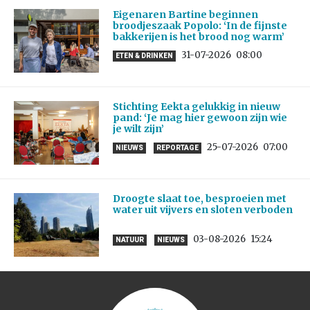
Eigenaren Bartine beginnen
broodjeszaak Popolo: ‘In de fijnste
bakkerijen is het brood nog warm’
31-07-2026
08:00
ETEN & DRINKEN
Stichting Eekta gelukkig in nieuw
pand: ‘Je mag hier gewoon zijn wie
je wilt zijn’
25-07-2026
07:00
NIEUWS
REPORTAGE
Droogte slaat toe, besproeien met
water uit vijvers en sloten verboden
03-08-2026
15:24
NATUUR
NIEUWS