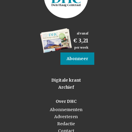
al vanaf
€ 3,21
per week
Abonneer
Digitale krant
Archief
Over DHC
Abonnementen
Adverteren
Redactie
Contact