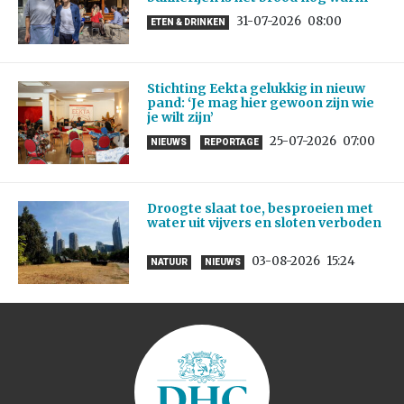
31-07-2026
08:00
ETEN & DRINKEN
Stichting Eekta gelukkig in nieuw
pand: ‘Je mag hier gewoon zijn wie
je wilt zijn’
25-07-2026
07:00
NIEUWS
REPORTAGE
Droogte slaat toe, besproeien met
water uit vijvers en sloten verboden
03-08-2026
15:24
NATUUR
NIEUWS