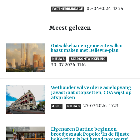
05-04-2024
12:34
PARTNERBIJDRAGE
Meest gelezen
Ontwikkelaar en gemeente willen
haast maken met Bellevue-plan
NIEUWS
STADSONTWIKKELING
30-07-2026
11:16
Wethouder wil verdere asielopvang
Javastraat stopzetten, COA wijst op
afspraken
27-07-2026
15:23
ASIEL
NIEUWS
Eigenaren Bartine beginnen
broodjeszaak Popolo: ‘In de fijnste
bakkerijen is het brood nog warm’