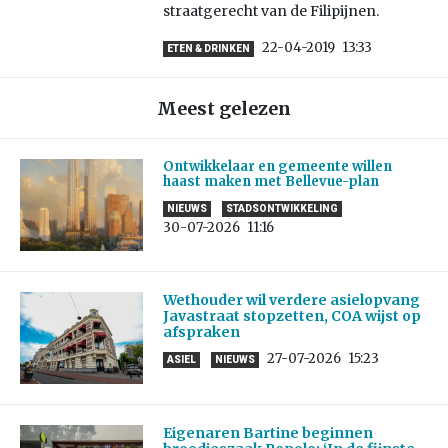
straatgerecht van de Filipijnen.
22-04-2019
13:33
ETEN & DRINKEN
Meest gelezen
Ontwikkelaar en gemeente willen
haast maken met Bellevue-plan
NIEUWS
STADSONTWIKKELING
30-07-2026
11:16
Wethouder wil verdere asielopvang
Javastraat stopzetten, COA wijst op
afspraken
27-07-2026
15:23
ASIEL
NIEUWS
Eigenaren Bartine beginnen