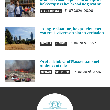
broodjeszaak Popolo: ‘In de fijnste
bakkerijen is het brood nog warm’
31-07-2026
08:00
ETEN & DRINKEN
Droogte slaat toe, besproeien met
water uit vijvers en sloten verboden
03-08-2026
15:24
NATUUR
NIEUWS
Grote duinbrand Wassenaar snel
onder controle
05-08-2026
21:24
NIEUWS
VEILIGHEID